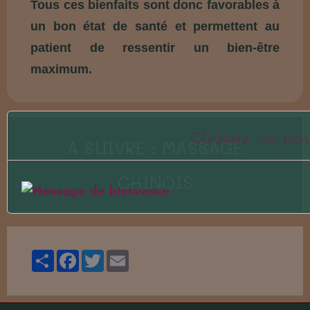
Tous ces bienfaits sont donc favorables à
un bon état de santé et permettent au
patient de ressentir un bien-être
maximum.
Cliquez ici p
A SUIVRE : MASSAGE
CHINOIS
Partager
Facebook
Twitter
Email