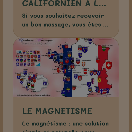
CALIFORNIEN A LA
ROCHELLE
Si vous souhaitez recevoir
un bon massage, vous êtes au
bon endroit. Mais prenez le
temps de lire, avant de
prendre le temps de vous
faire masser
LE MAGNETISME
Le magnétisme : une solution